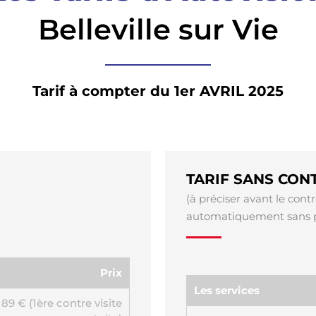
Belleville sur Vie
Tarif à compter du 1er AVRIL 2025
TARIF SANS CONT
(à préciser avant le contr
automatiquement sans pr
Prix
Les services
89 € (1ère contre visite