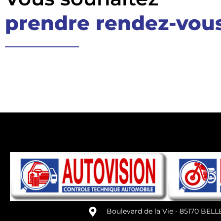
prendre rendez-vous
Boulevard de la Vie - 85170 BEL